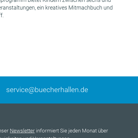
Veranstaltungen, ein kreatives Mitmachbuch und
f.
service@buecherhallen.de
nser
Newsletter
informiert Sie jeden Monat über