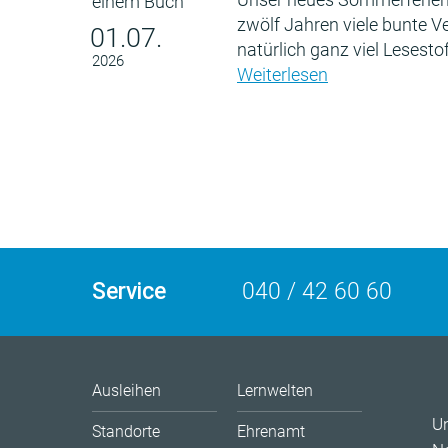
zwölf Jahren viele bunte 
01.07.
natürlich ganz viel Lesestof
2026
Weiterlesen
Service
040 / 42 60 60
Ausleihen
Lernwelten
U
Standorte
Ehrenamt