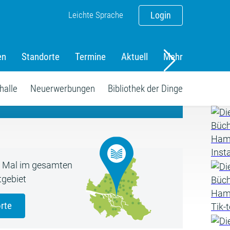
Leichte Sprache
Login
en
Standorte
Termine
Aktuell
Mehr
amm
halle
Neuerwerbungen
Bibliothek der Dinge
5 Mal im gesamten
gebiet
rte