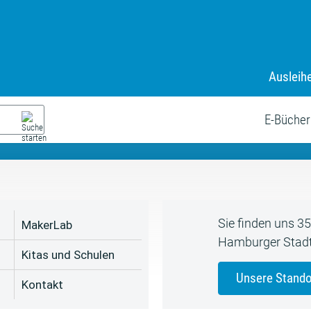
Ausleih
9. Juli bis zum 19. August
s neue Sommerferienprogr
E-Bücher
Sie finden uns 3
MakerLab
Hamburger Stadt
Kitas und Schulen
Unsere Stando
Kontakt