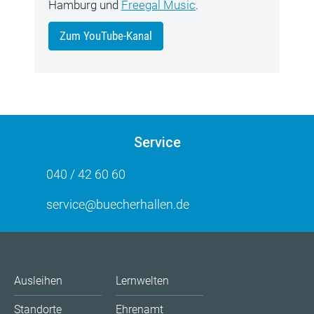
Hamburg und
Freegal Music
.
Zum YouTube-Kanal
Service
040 / 42 60 60
service@buecherhallen.de
Ausleihen
Lernwelten
Standorte
Ehrenamt