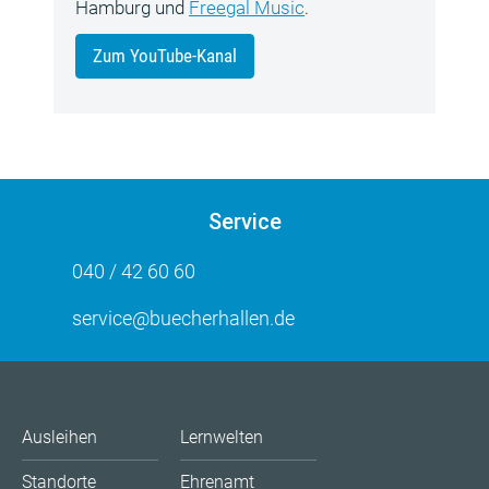
Hamburg und
Freegal Music
.
Zum YouTube-Kanal
Service
040 / 42 60 60
service@buecherhallen.de
Ausleihen
Lernwelten
Standorte
Ehrenamt