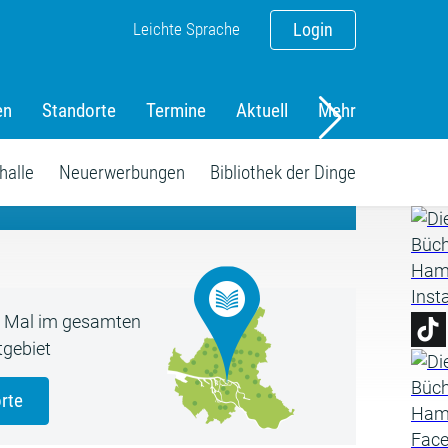
Leichte Sprache
Login
en
Standorte
Termine
Aktuell
Mehr
amm
halle
Neuerwerbungen
Bibliothek der Dinge
5 Mal im gesamten
gebiet
rte