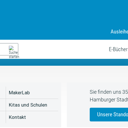
Ausleih
9. Juli bis zum 19. August
s neue Sommerferienprogr
E-Bücher
Sie finden uns 3
MakerLab
Hamburger Stadt
Kitas und Schulen
Unsere Stando
Kontakt