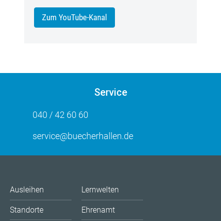
Zum YouTube-Kanal
Service
040 / 42 60 60
service@buecherhallen.de
Ausleihen
Lernwelten
Standorte
Ehrenamt