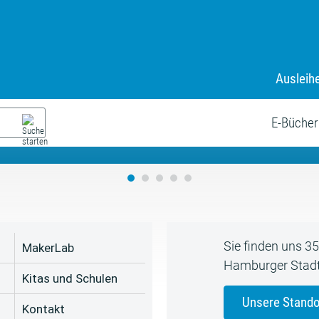
Ausleih
9. Juli bis zum 19. August
s neue Sommerferienprogr
E-Bücher
Sie finden uns 3
MakerLab
Hamburger Stadt
Kitas und Schulen
Unsere Stando
Kontakt