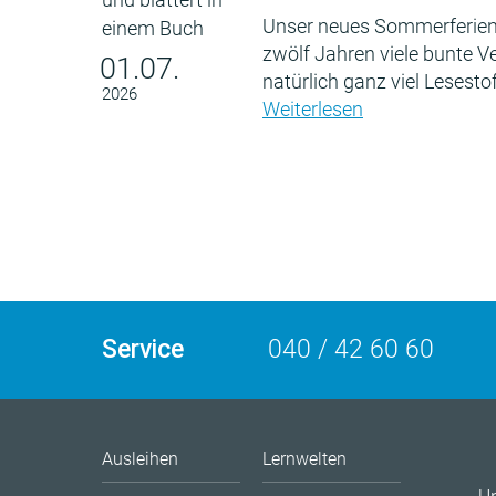
Unser neues Sommerferien
zwölf Jahren viele bunte 
01.07.
natürlich ganz viel Lesestof
2026
Weiterlesen
Service
040 / 42 60 60
Ausleihen
Lernwelten
U