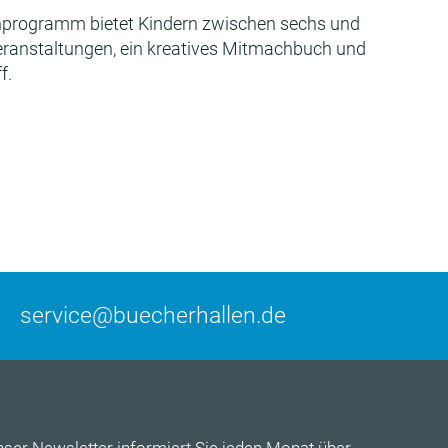
programm bietet Kindern zwischen sechs und
Veranstaltungen, ein kreatives Mitmachbuch und
f.
service@buecherhallen.de
nser
Newsletter
informiert Sie jeden Monat über