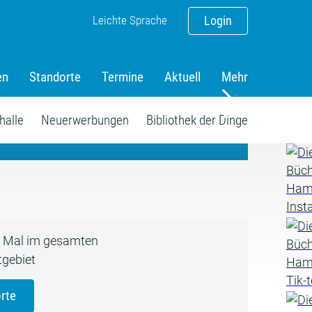
Leichte Sprache
Login
en
Standorte
Termine
Aktuell
Mehr
amm
halle
Neuerwerbungen
Bibliothek der Dinge
5 Mal im gesamten
gebiet
rte