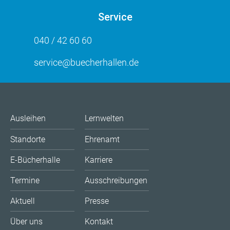
Service
040 / 42 60 60
service@buecherhallen.de
Ausleihen
Lernwelten
Standorte
Ehrenamt
E-Bücherhalle
Karriere
Termine
Ausschreibungen
Aktuell
Presse
Über uns
Kontakt