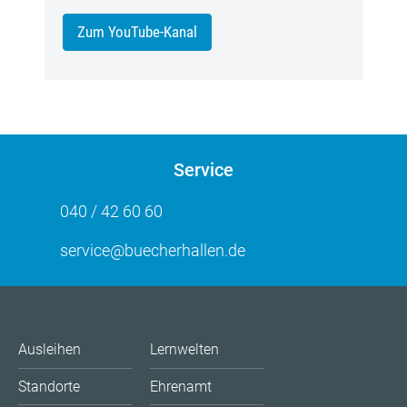
Zum YouTube-Kanal
Service
040 / 42 60 60
service@buecherhallen.de
Ausleihen
Lernwelten
Standorte
Ehrenamt