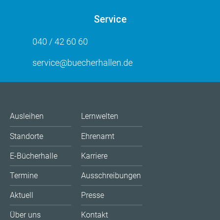
Service
040 / 42 60 60
service@buecherhallen.de
Ausleihen
Lernwelten
Standorte
Ehrenamt
E-Bücherhalle
Karriere
Termine
Ausschreibungen
Aktuell
Presse
Über uns
Kontakt