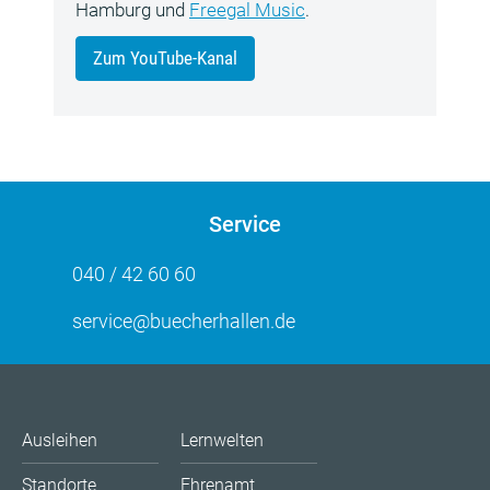
Hamburg und
Freegal Music
.
Zum YouTube-Kanal
Service
040 / 42 60 60
service@buecherhallen.de
Ausleihen
Lernwelten
Standorte
Ehrenamt