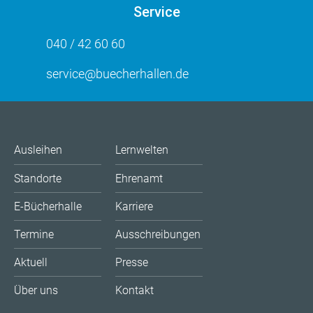
Service
040 / 42 60 60
service@buecherhallen.de
Ausleihen
Lernwelten
Standorte
Ehrenamt
E-Bücherhalle
Karriere
Termine
Ausschreibungen
Aktuell
Presse
Über uns
Kontakt