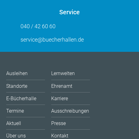
Service
040 / 42 60 60
service@buecherhallen.de
Ausleihen
Lernwelten
Standorte
Ehrenamt
E-Bücherhalle
Karriere
Termine
Ausschreibungen
Aktuell
Presse
Über uns
Kontakt