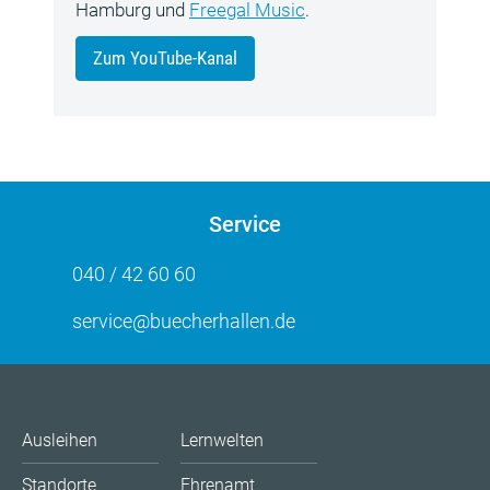
Hamburg und
Freegal Music
.
Zum YouTube-Kanal
Service
040 / 42 60 60
service@buecherhallen.de
Ausleihen
Lernwelten
Standorte
Ehrenamt