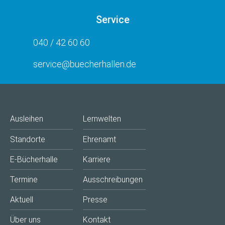
Service
040 / 42 60 60
service@buecherhallen.de
Ausleihen
Lernwelten
Standorte
Ehrenamt
E-Bücherhalle
Karriere
Termine
Ausschreibungen
Aktuell
Presse
Über uns
Kontakt