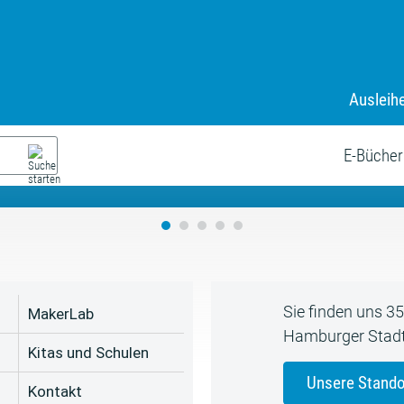
Ausleih
9. Juli bis zum 19. August
s neue Sommerferienprogr
E-Bücher
Sie finden uns 3
MakerLab
Hamburger Stadt
Kitas und Schulen
Unsere Stando
Kontakt