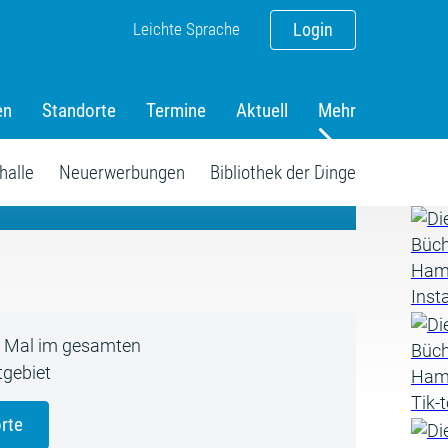
Leichte Sprache
Login
en
Standorte
Termine
Aktuell
Mehr
amm
halle
Neuerwerbungen
Bibliothek der Dinge
5 Mal im gesamten
gebiet
rte