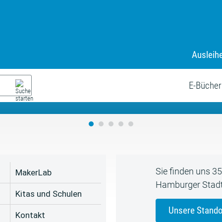
Ausleih
9. Juli bis zum 19. August
s neue Sommerferienprogr
E-Bücher
Sie finden uns 3
MakerLab
Hamburger Stadt
Kitas und Schulen
Unsere Stando
Kontakt