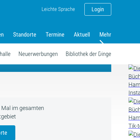
Leichte Sprache
Login
en
Standorte
Termine
Aktuell
Mehr
amm
halle
Neuerwerbungen
Bibliothek der Dinge
5 Mal im gesamten
gebiet
rte