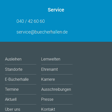
Service
040 / 42 60 60
service@buecherhallen.de
Ausleihen
Lernwelten
Standorte
Ehrenamt
E-Bücherhalle
Karriere
Termine
Ausschreibungen
Aktuell
Presse
Über uns
Kontakt