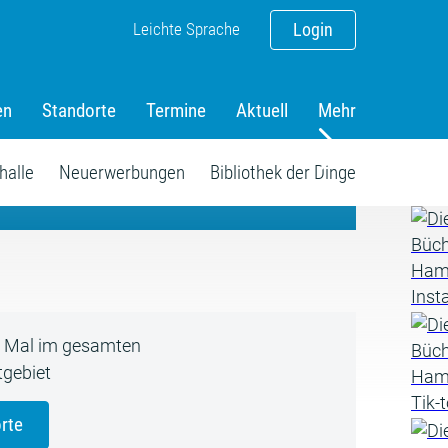
Leichte Sprache
Login
en
Standorte
Termine
Aktuell
Mehr
amm
halle
Neuerwerbungen
Bibliothek der Dinge
5 Mal im gesamten
gebiet
rte