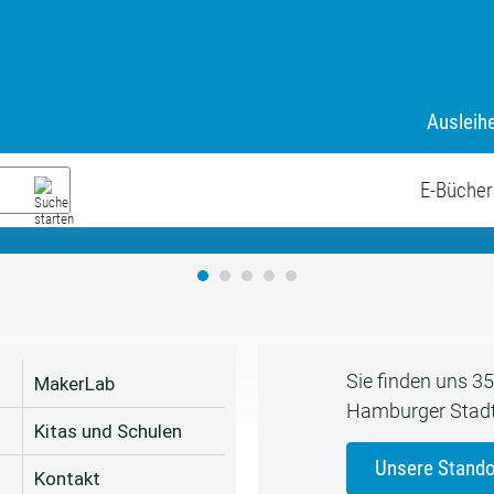
Ausleih
9. Juli bis zum 19. August
s neue Sommerferienprogr
E-Bücher
Sie finden uns 3
MakerLab
Hamburger Stadt
Kitas und Schulen
Unsere Stando
Kontakt