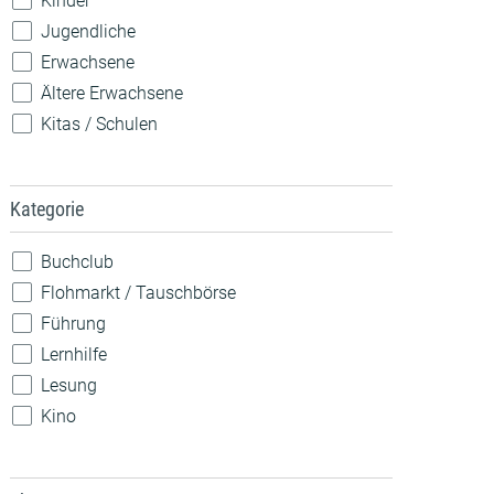
Kinder
Jugendliche
Erwachsene
Ältere Erwachsene
Kitas / Schulen
Kategorie
Buchclub
Flohmarkt / Tauschbörse
Führung
Lernhilfe
Lesung
Kino
Konzert
Spiele