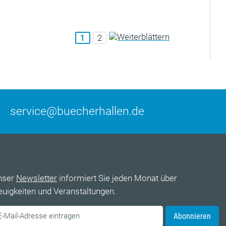
1
2
service@buecherhallen.de
nser
Newsletter
informiert Sie jeden Monat über
uigkeiten und Veranstaltungen.
Abonnieren