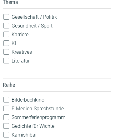
Thema
Theateraufführung
Vorlesen
Gesellschaft / Politik
Vortrag / Diskussion
Gesundheit / Sport
Weiterbildung / Beratung
Karriere
Wettbewerb
KI
Workshop / Kurs
Kreatives
Literatur
MINT
Musik
Reihe
Nachhaltigkeit
Natur
Bilderbuchkino
Pride
E-Medien-Sprechstunde
Robotik
Sommerferienprogramm
Sprachen
Gedichte für Wichte
Technik
Kamishibai