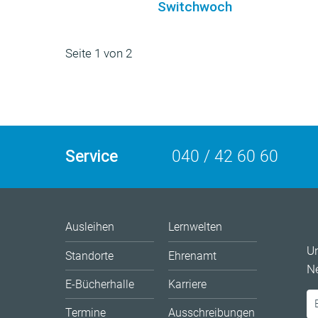
Switchwoch
Seite 1 von 2
Service
040 / 42 60 60
Ausleihen
Lernwelten
U
Standorte
Ehrenamt
Ne
E-Bücherhalle
Karriere
Termine
Ausschreibungen