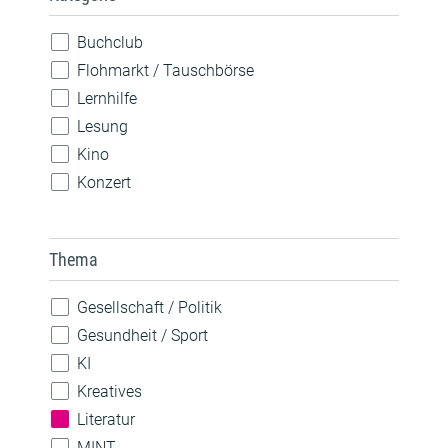
Buchclub
Flohmarkt / Tauschbörse
Lernhilfe
Lesung
Kino
Konzert
Spiele
Theateraufführung
Thema
Vorlesen
Vortrag / Diskussion
Gesellschaft / Politik
Weiterbildung / Beratung
Gesundheit / Sport
Wettbewerb
KI
Workshop / Kurs
Kreatives
Literatur
MINT