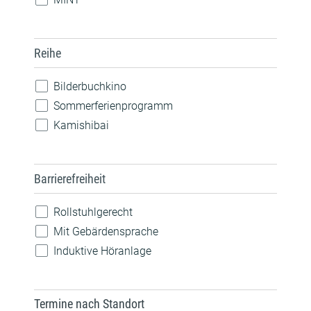
Musik
Nachhaltigkeit
Reihe
Natur
Pride
Bilderbuchkino
Robotik
Sommerferienprogramm
Sprachen
Kamishibai
Technik
Barrierefreiheit
Rollstuhlgerecht
Mit Gebärdensprache
Induktive Höranlage
Termine nach Standort