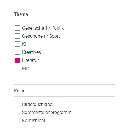
Spiele
Theateraufführung
Thema
Vorlesen
Vortrag / Diskussion
Gesellschaft / Politik
Weiterbildung / Beratung
Gesundheit / Sport
Wettbewerb
KI
Workshop / Kurs
Kreatives
Literatur
MINT
Musik
Nachhaltigkeit
Reihe
Natur
Pride
Bilderbuchkino
Robotik
Sommerferienprogramm
Sprachen
Kamishibai
Technik