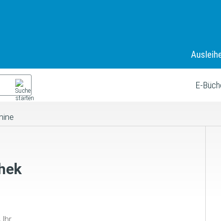
Ausleih
E-Büch
mine
thek
Uhr