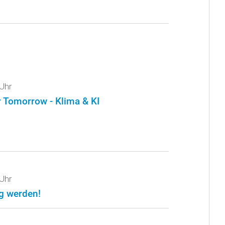
Uhr
r Tomorrow - Klima & KI
Uhr
g werden!