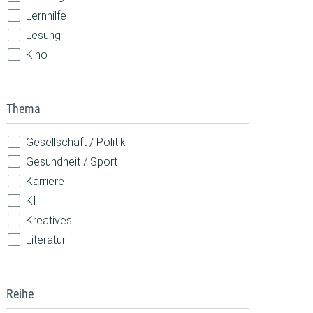
Lernhilfe
Lesung
Kino
Konzert
Spiele
Thema
Theateraufführung
Vorlesen
Gesellschaft / Politik
Vortrag / Diskussion
Gesundheit / Sport
Weiterbildung / Beratung
Karriere
Wettbewerb
KI
Workshop / Kurs
Kreatives
Literatur
MINT
Musik
Reihe
Nachhaltigkeit