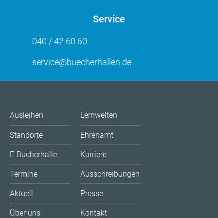
Service
040 / 42 60 60
service@buecherhallen.de
Ausleihen
Lernwelten
Standorte
Ehrenamt
E-Bücherhalle
Karriere
Termine
Ausschreibungen
Aktuell
Presse
Über uns
Kontakt