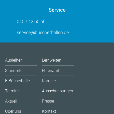
Service
040 / 42 60 60
service@buecherhallen.de
Ausleihen
Lernwelten
Standorte
Ehrenamt
E-Bücherhalle
Karriere
Termine
Ausschreibungen
Aktuell
Presse
Über uns
Kontakt