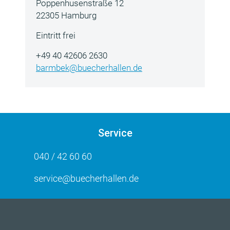
Poppenhusenstraße 12
22305 Hamburg
Eintritt frei
+49 40 42606 2630
barmbek@buecherhallen.de
Service
040 / 42 60 60
service@buecherhallen.de