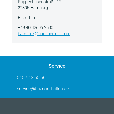
Poppenhusenstraße 12
22305 Hamburg
Eintritt frei
+49 40 42606 2630
barmbek@buecherhallen.de
Service
040 / 42 60 60
service@buecherhallen.de