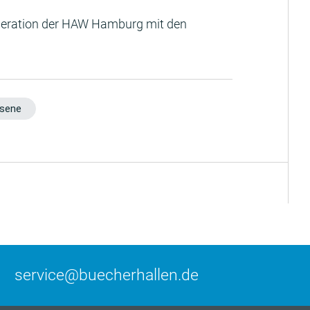
peration der HAW Hamburg mit den
sene
service@buecherhallen.de