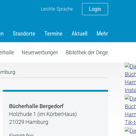
Leichte Sprache
Login
en
Standorte
Termine
Aktuell
Mehr
erhalle
Neuerwerbungen
Bibliothek der Dinge
amburg
Bücherhalle Bergedorf
Holzhude 1 (im KörberHaus)
21029 Hamburg
Eintritt frei