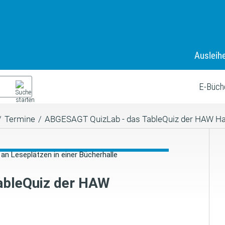
Ausleih
E-Büch
/
Termine
/
ABGESAGT QuizLab - das TableQuiz der HAW H
ableQuiz der HAW