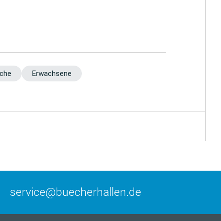
iche
Erwachsene
service@buecherhallen.de