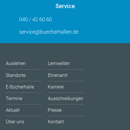
Service
040 / 42 60 60
service@buecherhallen.de
Ausleihen
Lernwelten
Standorte
Ehrenamt
E-Bücherhalle
Karriere
Termine
Ausschreibungen
Aktuell
Presse
Über uns
Kontakt