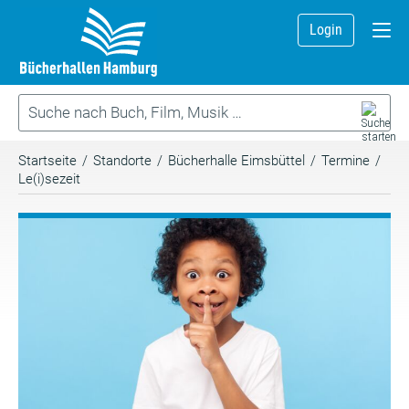
Login
Startseite
/
Standorte
/
Bücherhalle Eimsbüttel
/
Termine
/
Le(i)sezeit