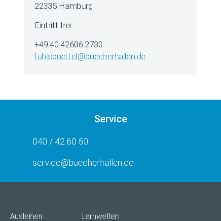
22335 Hamburg
Eintritt frei
+49 40 42606 2730
fuhlsbuettel@buecherhallen.de
Service
040 / 42 60 60
service@buecherhallen.de
Ausleihen
Lernwelten