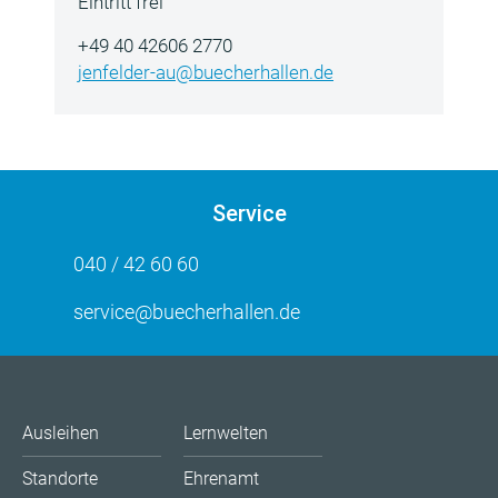
Eintritt frei
+49 40 42606 2770
jenfelder-au@buecherhallen.de
Service
040 / 42 60 60
service@buecherhallen.de
Ausleihen
Lernwelten
Standorte
Ehrenamt