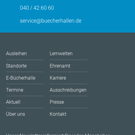
040 / 42 60 60
service@buecherhallen.de
Ausleihen
Lernwelten
Standorte
Ehrenamt
E-Bücherhalle
Karriere
Termine
Ausschreibungen
Aktuell
Presse
Über uns
Kontakt