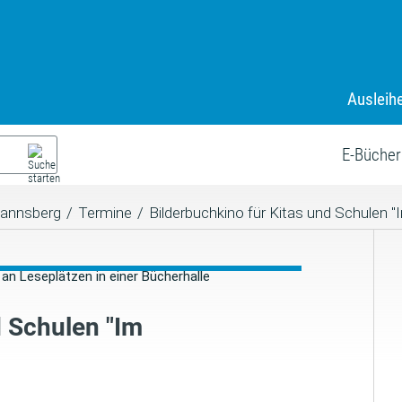
Ausleih
E-Bücher
annsberg
/
Termine
/
Bilderbuchkino für Kitas und Schulen
d Schulen "Im