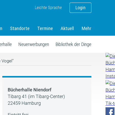
Leichte Sprache
Login
en
Standorte
Termine
Aktuell
Mehr
erhalle
Neuerwerbungen
Bibliothek der Dinge
e Vogel"
Bücherhalle Niendorf
Tibarg 41 (im Tibarg-Center)
22459 Hamburg
Eintritt frei