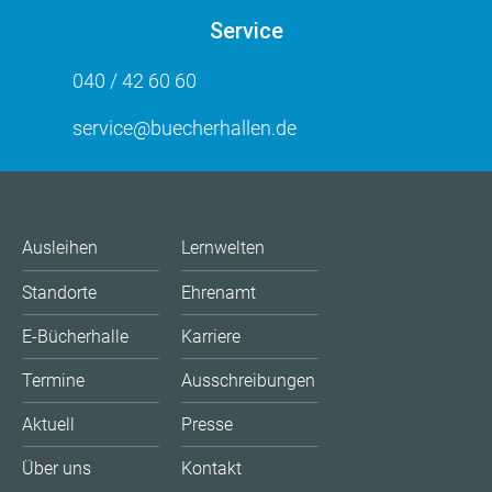
Service
040 / 42 60 60
service@buecherhallen.de
Ausleihen
Lernwelten
Standorte
Ehrenamt
E-Bücherhalle
Karriere
Termine
Ausschreibungen
Aktuell
Presse
Über uns
Kontakt