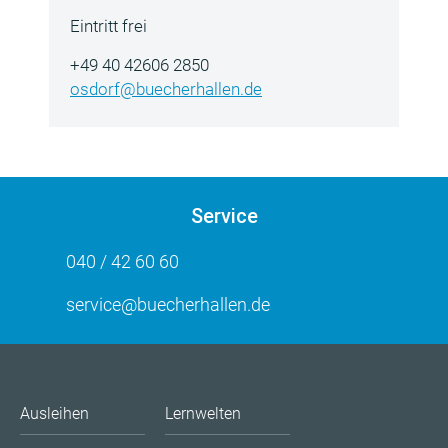
Eintritt frei
+49 40 42606 2850
osdorf@buecherhallen.de
Service
040 / 42 60 60
service@buecherhallen.de
Ausleihen
Lernwelten