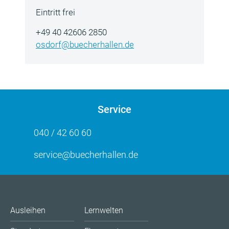
Eintritt frei
+49 40 42606 2850
osdorf@buecherhallen.de
Service
040 / 42 60 60
service@buecherhallen.de
Ausleihen
Lernwelten