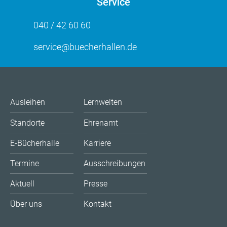
Service
040 / 42 60 60
service@buecherhallen.de
Ausleihen
Lernwelten
Standorte
Ehrenamt
E-Bücherhalle
Karriere
Termine
Ausschreibungen
Aktuell
Presse
Über uns
Kontakt