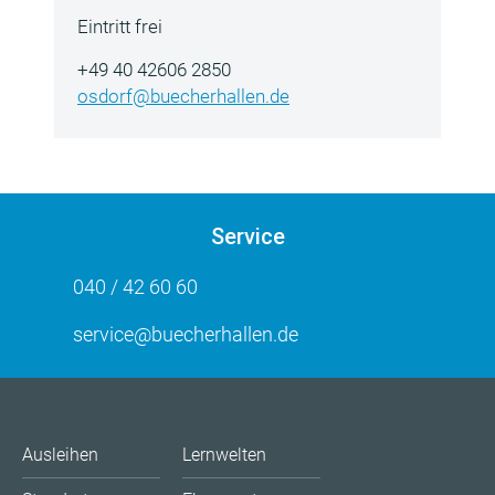
Eintritt frei
+49 40 42606 2850
osdorf@buecherhallen.de
Service
040 / 42 60 60
service@buecherhallen.de
Ausleihen
Lernwelten