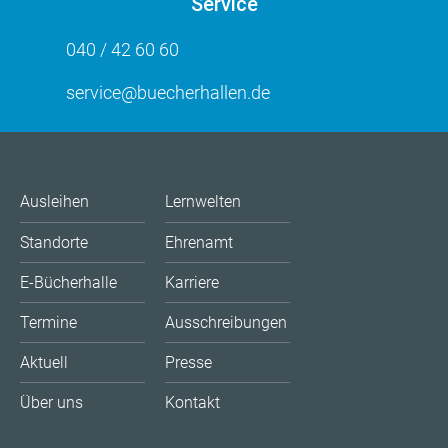
Service
040 / 42 60 60
service@buecherhallen.de
Ausleihen
Lernwelten
Standorte
Ehrenamt
E-Bücherhalle
Karriere
Termine
Ausschreibungen
Aktuell
Presse
Über uns
Kontakt