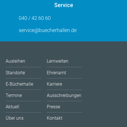
Service
040 / 42 60 60
service@buecherhallen.de
Ausleihen
Lernwelten
Standorte
Ehrenamt
E-Bücherhalle
Karriere
Termine
Ausschreibungen
Aktuell
Presse
Über uns
Kontakt