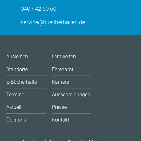
040 / 42 60 60
service@buecherhallen.de
Ausleihen
Lernwelten
Standorte
Ehrenamt
E-Bücherhalle
Karriere
Termine
Ausschreibungen
Aktuell
Presse
Über uns
Kontakt