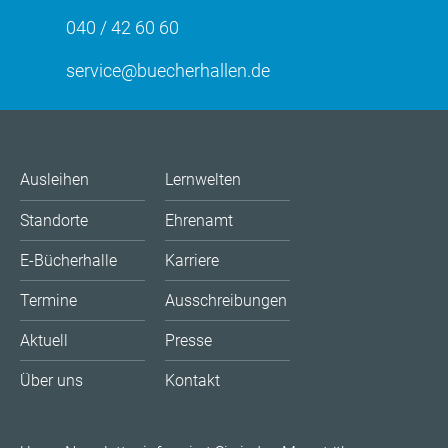
040 / 42 60 60
service@buecherhallen.de
Ausleihen
Lernwelten
Standorte
Ehrenamt
E-Bücherhalle
Karriere
Termine
Ausschreibungen
Aktuell
Presse
Über uns
Kontakt