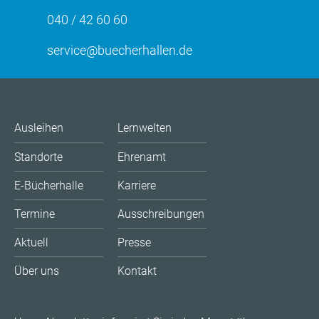
040 / 42 60 60
service@buecherhallen.de
Ausleihen
Lernwelten
Standorte
Ehrenamt
E-Bücherhalle
Karriere
Termine
Ausschreibungen
Aktuell
Presse
Über uns
Kontakt