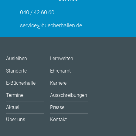
040 / 42 60 60
service@buecherhallen.de
Ausleihen
Lernwelten
Standorte
Ehrenamt
E-Bücherhalle
Karriere
Termine
Ausschreibungen
Aktuell
Presse
Über uns
Kontakt