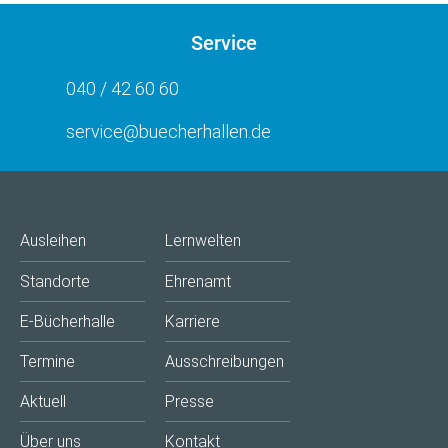
Service
040 / 42 60 60
service@buecherhallen.de
Ausleihen
Lernwelten
Standorte
Ehrenamt
E-Bücherhalle
Karriere
Termine
Ausschreibungen
Aktuell
Presse
Über uns
Kontakt