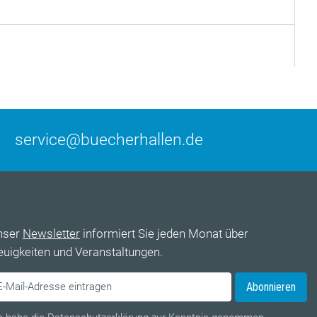
service@buecherhallen.de
nser
Newsletter
informiert Sie jeden Monat über
uigkeiten und Veranstaltungen.
Abonnieren