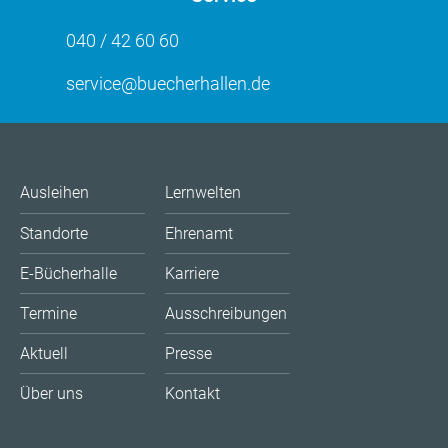
040 / 42 60 60
service@buecherhallen.de
Ausleihen
Lernwelten
Standorte
Ehrenamt
E-Bücherhalle
Karriere
Termine
Ausschreibungen
Aktuell
Presse
Über uns
Kontakt