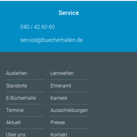
Service
040 / 42 60 60
service@buecherhallen.de
Ausleihen
Lernwelten
Standorte
Ehrenamt
E-Bücherhalle
Karriere
Termine
Ausschreibungen
Aktuell
Presse
Über uns
Kontakt