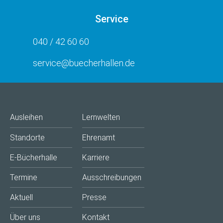
Service
040 / 42 60 60
service@buecherhallen.de
Ausleihen
Lernwelten
Standorte
Ehrenamt
E-Bücherhalle
Karriere
Termine
Ausschreibungen
Aktuell
Presse
Über uns
Kontakt